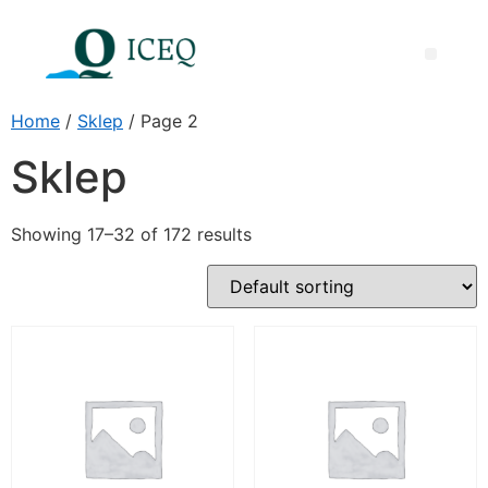
Międzynarodowa Nagroda ICEQ za Doskonałość Dydaktyczną
Home
/
Sklep
/ Page 2
Sklep
Showing 17–32 of 172 results