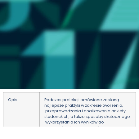
Opis
P
odczas prelekcji omówione zostaną
najlepsze praktyki w zakresie tworzenia,
przeprowadzania i analizowania ankiety
studenckich, a także sposoby skutecznego
wykorzystania ich wyników do
wprowadzania pozytywnych zmian w
procesie kształcenia.