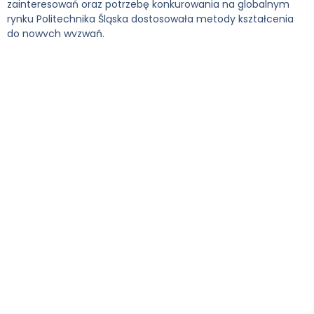
zainteresowań oraz potrzebę konkurowania na globalnym
rynku Politechnika Śląska dostosowała metody kształcenia
do nowych wyzwań.
Opis
Sesja posterowa będzie obejmowała
prezentację wyników 60 najlepszych
projektów zrealizowanych metodą Project-
Based Learning (PBL) w formie posterów,
które otrzymały dofinansowanie w
programie Inicjatywa Doskonałości –
Uczelnia Badawcza w ramach X konkursu
PBL dla studentów Politechniki Śląskiej oraz
V konkursu dla kół naukowych PŚ w roku
akademickim 2023/2024.
Projekty PBL mają charakter
interdyscyplinarny. Grupą projektową
opiekuje się dwóch lub trzech opiekunów
mających uzupełniające się kompetencje.
W skład każdej grupy projektowej wchodzą
studenci reprezentujący co najmniej dwa
kierunki studiów, ścieżki dyplomowania lub
specjalności. Szczególnie promowane są
projekty realizowane z udziałem uczelni