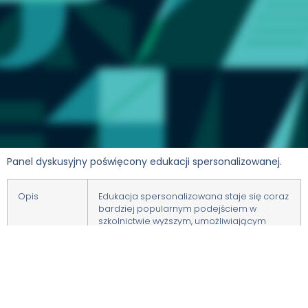
Panel dyskusyjny poświęcony edukacji spersonalizowanej.
Opis
Edukacja spersonalizowana staje się coraz
bardziej popularnym podejściem w
szkolnictwie wyższym, umożliwiającym
studentom pełniejsze wykorzystanie
swojego potencjału. W panelu
dyskusyjnym omówimy, jak wdrożenie
edukacji spersonalizowanej na
uniwersytetach może przynieść korzyści
zarówno studentom, jak i wykładowcom.
Podzielimy się dobrymi praktykami w