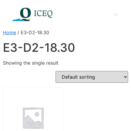
Międzynarodowa Nagroda ICEQ za Doskonałość Dydaktyczną
Home
/ E3-D2-18.30
E3-D2-18.30
Showing the single result